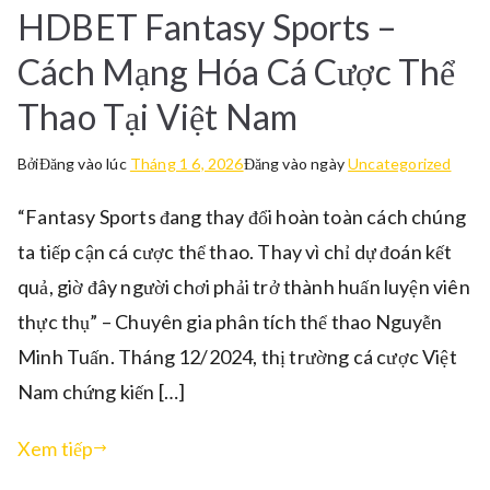
HDBET Fantasy Sports –
Cách Mạng Hóa Cá Cược Thể
Thao Tại Việt Nam
Bởi
Đăng vào lúc
Tháng 1 6, 2026
Đăng vào ngày
Uncategorized
“Fantasy Sports đang thay đổi hoàn toàn cách chúng
ta tiếp cận cá cược thể thao. Thay vì chỉ dự đoán kết
quả, giờ đây người chơi phải trở thành huấn luyện viên
thực thụ” – Chuyên gia phân tích thể thao Nguyễn
Minh Tuấn. Tháng 12/2024, thị trường cá cược Việt
Nam chứng kiến […]
Xem tiếp