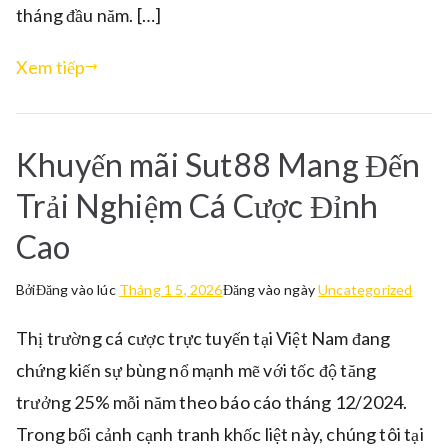
tháng đầu năm. […]
Xem tiếp
Khuyến mãi Sut88 Mang Đến
Trải Nghiệm Cá Cược Đỉnh
Cao
Bởi
Đăng vào lúc
Tháng 1 5, 2026
Đăng vào ngày
Uncategorized
Thị trường cá cược trực tuyến tại Việt Nam đang
chứng kiến sự bùng nổ mạnh mẽ với tốc độ tăng
trưởng 25% mỗi năm theo báo cáo tháng 12/2024.
Trong bối cảnh cạnh tranh khốc liệt này, chúng tôi tại