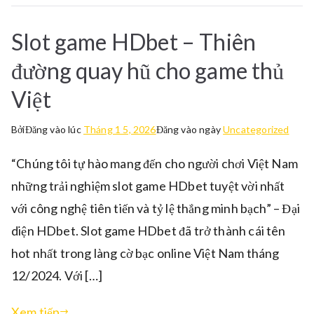
Slot game HDbet – Thiên
đường quay hũ cho game thủ
Việt
Bởi
Đăng vào lúc
Tháng 1 5, 2026
Đăng vào ngày
Uncategorized
“Chúng tôi tự hào mang đến cho người chơi Việt Nam
những trải nghiệm slot game HDbet tuyệt vời nhất
với công nghệ tiên tiến và tỷ lệ thắng minh bạch” – Đại
diện HDbet. Slot game HDbet đã trở thành cái tên
hot nhất trong làng cờ bạc online Việt Nam tháng
12/2024. Với […]
Xem tiếp