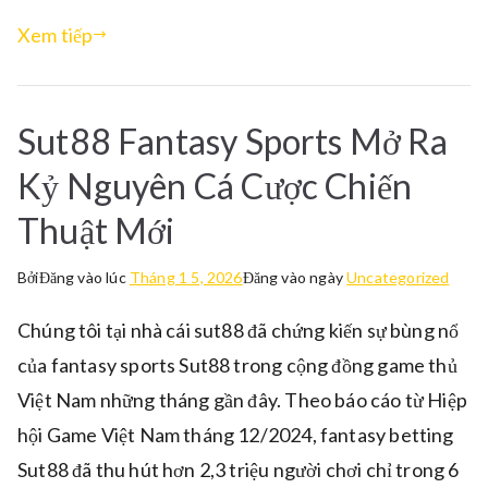
Xem tiếp
Sut88 Fantasy Sports Mở Ra
Kỷ Nguyên Cá Cược Chiến
Thuật Mới
Bởi
Đăng vào lúc
Tháng 1 5, 2026
Đăng vào ngày
Uncategorized
Chúng tôi tại nhà cái sut88 đã chứng kiến sự bùng nổ
của fantasy sports Sut88 trong cộng đồng game thủ
Việt Nam những tháng gần đây. Theo báo cáo từ Hiệp
hội Game Việt Nam tháng 12/2024, fantasy betting
Sut88 đã thu hút hơn 2,3 triệu người chơi chỉ trong 6