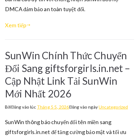
DMCA đảm bảo an toàn tuyệt đối.
Xem tiếp
SunWin Chính Thức Chuyển
Đổi Sang giftsforgirls.in.net –
Cập Nhật Link Tải SunWin
Mới Nhất 2026
Bởi
Đăng vào lúc
Tháng 5 5, 2026
Đăng vào ngày
Uncategorized
SunWin thông báo chuyển đổi tên miền sang
giftsforgirls.in.net để tăng cường bảo mật và tối ưu