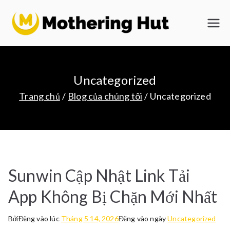
Chuyển
tới
Moth
Xu hướng cá
nội
cược thể thao
ering
dung
ở Việt Nam
Uncategorized
Hut
Trang chủ
Blog của chúng tôi
Uncategorized
Sunwin Cập Nhật Link Tải
App Không Bị Chặn Mới Nhất
Bởi
Đăng vào lúc
Tháng 5 14, 2026
Đăng vào ngày
Uncategorized