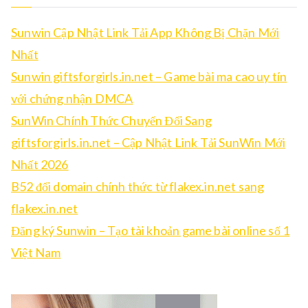
r
c
Sunwin Cập Nhật Link Tải App Không Bị Chặn Mới
h
Nhất
f
Sunwin giftsforgirls.in.net – Game bài ma cao uy tín
o
với chứng nhận DMCA
r
SunWin Chính Thức Chuyển Đổi Sang
:
giftsforgirls.in.net – Cập Nhật Link Tải SunWin Mới
Nhất 2026
B52 đổi domain chính thức từ flakex.in.net sang
flakex.in.net
Đăng ký Sunwin – Tạo tài khoản game bài online số 1
Việt Nam