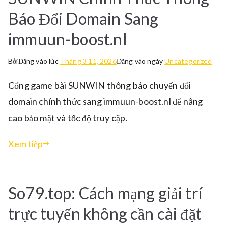
Báo Đổi Domain Sang
immuun-boost.nl
Bởi
Đăng vào lúc
Tháng 3 11, 2026
Đăng vào ngày
Uncategorized
Cổng game bài SUNWIN thông báo chuyển đổi
domain chính thức sang immuun-boost.nl để nâng
cao bảo mật và tốc độ truy cập.
Xem tiếp
So79.top: Cách mạng giải trí
trực tuyến không cần cài đặt