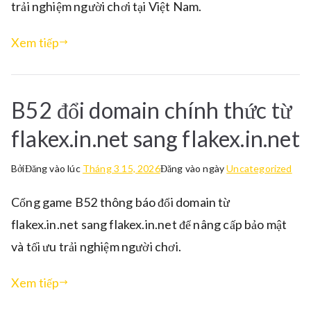
trải nghiệm người chơi tại Việt Nam.
Xem tiếp
B52 đổi domain chính thức từ
flakex.in.net sang flakex.in.net
Bởi
Đăng vào lúc
Tháng 3 15, 2026
Đăng vào ngày
Uncategorized
Cổng game B52 thông báo đổi domain từ
flakex.in.net sang flakex.in.net để nâng cấp bảo mật
và tối ưu trải nghiệm người chơi.
Xem tiếp