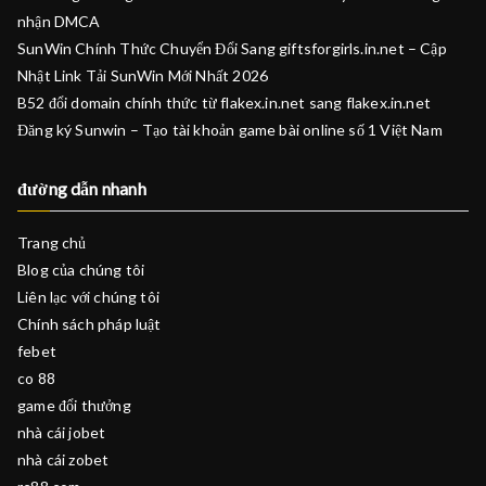
nhận DMCA
SunWin Chính Thức Chuyển Đổi Sang giftsforgirls.in.net – Cập
Nhật Link Tải SunWin Mới Nhất 2026
B52 đổi domain chính thức từ flakex.in.net sang flakex.in.net
Đăng ký Sunwin – Tạo tài khoản game bài online số 1 Việt Nam
đường dẫn nhanh
Trang chủ
Blog của chúng tôi
Liên lạc với chúng tôi
Chính sách pháp luật
febet
co 88
game đổi thưởng
nhà cái jobet
nhà cái zobet