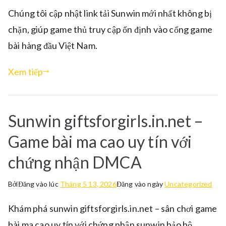
Chúng tôi cập nhật link tải Sunwin mới nhất không bị
chặn, giúp game thủ truy cập ổn định vào cổng game
bài hàng đầu Việt Nam.
Xem tiếp
Sunwin giftsforgirls.in.net –
Game bài ma cao uy tín với
chứng nhận DMCA
Bởi
Đăng vào lúc
Tháng 5 13, 2026
Đăng vào ngày
Uncategorized
Khám phá sunwin giftsforgirls.in.net – sân chơi game
bài ma cao uy tín với chứng nhận sunwin bảo hộ